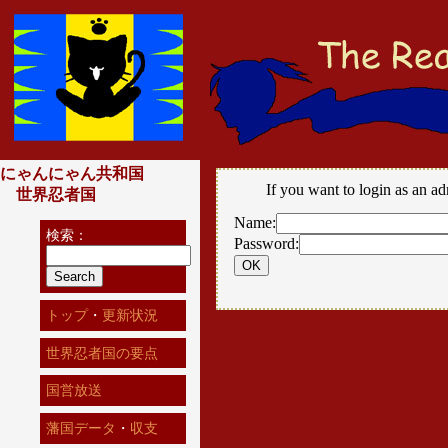
にゃんにゃん共和国
If you want to login as an ad
世界忍者国
Name:
検索：
Password:
トップ
・
更新状況
世界忍者国の要点
国営放送
藩国データ
・
収支