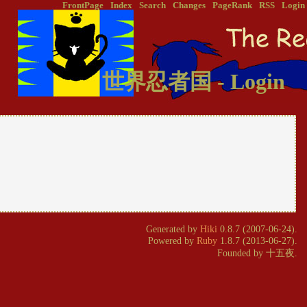
FrontPage
Index
Search
Changes
PageRank
RSS
Login
世界忍者国 - Login
Generated by
Hiki
0.8.7 (2007-06-24).
Powered by
Ruby
1.8.7 (2013-06-27).
Founded by 十五夜.