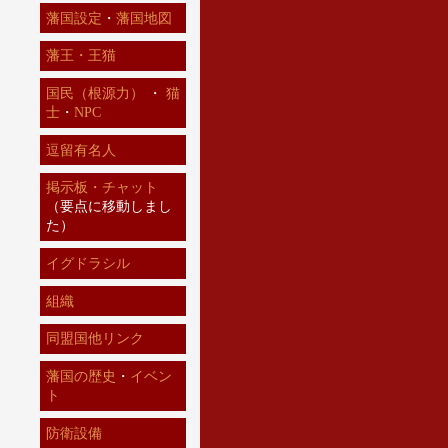
藩国設定
・
藩国地図
藩王・王猫
国民（根源力）
・
猫
士
・
NPC
逗留有名人
掲示板・チャット
（要点に移動しまし
た）
イグドラシル
組織
同盟国他リンク
藩国の歴史
・
イベン
ト
防衛設備