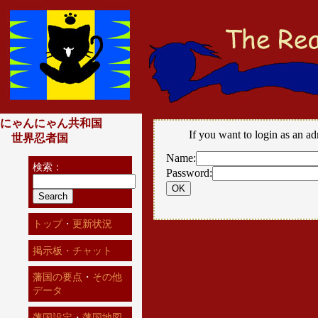
にゃんにゃん共和国
If you want to login as an ad
世界忍者国
Name:
検索：
Password:
トップ
・
更新状況
掲示板・チャット
藩国の要点
・
その他
データ
藩国設定
・
藩国地図