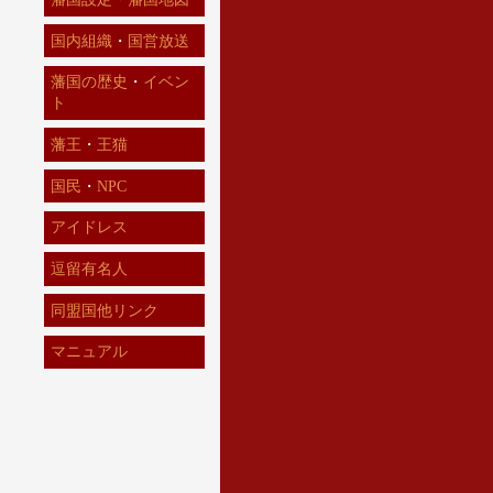
国内組織
・
国営放送
藩国の歴史
・
イベン
ト
藩王
・
王猫
国民
・
NPC
アイドレス
逗留有名人
同盟国他リンク
マニュアル