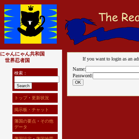
にゃんにゃん共和国
If you want to login as an ad
世界忍者国
Name:
検索：
Password:
トップ
・
更新状況
掲示板・チャット
藩国の要点
・
その他
データ
藩国設定
・
藩国地図