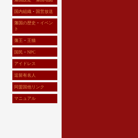
国内組織
・
国営放送
藩国の歴史
・
イベン
ト
藩王
・
王猫
国民
・
NPC
アイドレス
逗留有名人
同盟国他リンク
マニュアル