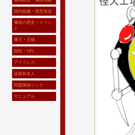
国内組織
・
国営放送
藩国の歴史
・
イベン
ト
藩王
・
王猫
国民
・
NPC
アイドレス
逗留有名人
同盟国他リンク
マニュアル