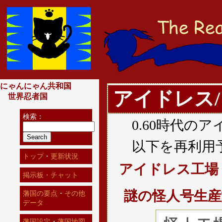
にゃんにゃん共和国
アイドレス
世界忍者国
検索：
0.60時代の
以下を再利用
トップ
・
更新状況
アイドレス工場
掲示板・チャット
謎の怪人号生産
藩国の要点
・
その他
データ
藩国設定
・
藩国地図