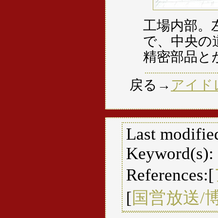
工場内部。
で、中央の
精密部品と
戻る→
アイド
Last modifie
Keyword(s):
References:[
[
国営放送/