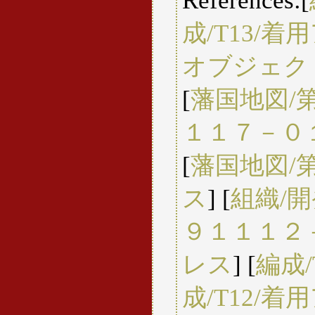
References:[
成/T13/
オブジェク
[
藩国地図/第
１１７－０
[
藩国地図/
ス
] [
組織/
９１１１２
レス
] [
編成
成/T12/