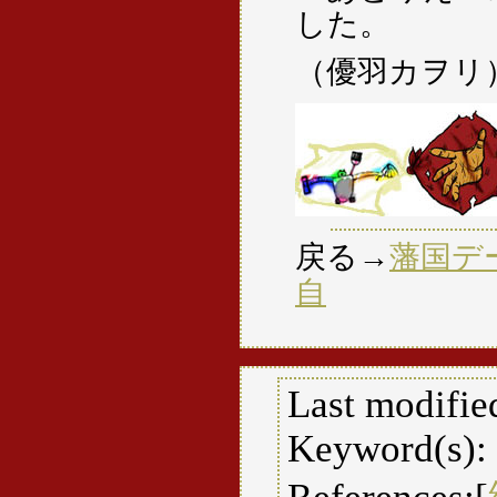
した。
（優羽カヲリ
戻る→
藩国デ
自
Last modifie
Keyword(s):