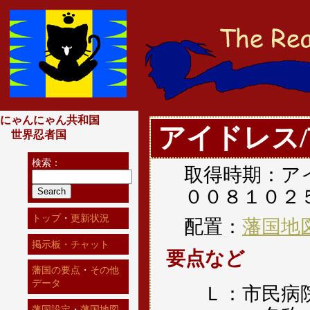
にゃんにゃん共和国
アイドレス
世界忍者国
検索：
取得時期：ア
００８１０２
トップ
・
更新状況
配置：
藩国地
掲示板・チャット
要点など
藩国の要点
・
その他
データ
Ｌ：市民病
藩国設定
・
藩国地図