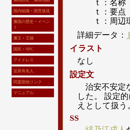
ｔ：名称 
ｔ：要点 
国内組織
・
国営放送
ｔ：周辺環
藩国の歴史
・
イベン
ト
詳細データ：
藩王
・
王猫
イラスト
国民
・
NPC
なし
アイドレス
逗留有名人
設定文
同盟国他リンク
治安不安定な
マニュアル
した。 設定
えとして扱う
SS
緋乃江戌人