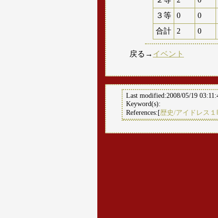
３等
0
0
合計
2
0
戻る→
イベント
Last modified:2008/05/19 03:11:
Keyword(s):
References:[
歴史/アイドレス１