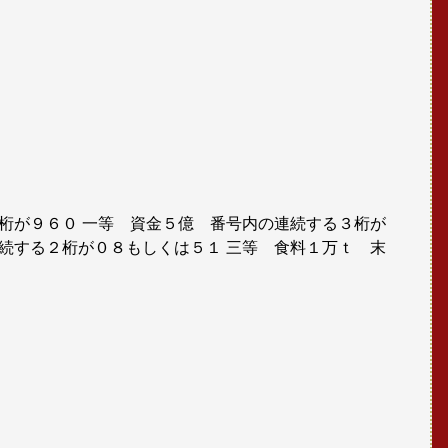
桁が９６０ 一等 資金５億 番号内の連続する３桁が
続する２桁が０８もしくは５１ 三等 食料１万ｔ 末