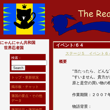
にゃんにゃん共和国
イベント/６４
世界忍者国
ステージ５ イベント６
検索：
概要
”当たったら、どんな
”すいません。貴方
トップ
・
更新状況
原と是空の買い物の
掲示板・チャット
作業期限：２００７
藩国の要点
・
その他
データ
物語背景：
藩国設定
・
藩国地図