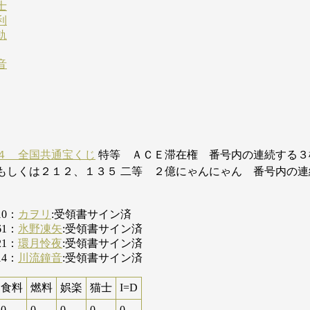
士
利
軌
音
４ 全国共通宝くじ
特等 ＡＣＥ滞在権 番号内の連続する３
もしくは２１２、１３５ 二等 ２億にゃんにゃん 番号内の連
10：
カヲリ
:受領書サイン済
61：
氷野凍矢
:受領書サイン済
21：
環月怜夜
:受領書サイン済
14：
川流鐘音
:受領書サイン済
食料
燃料
娯楽
猫士
I=D
0
0
0
0
0