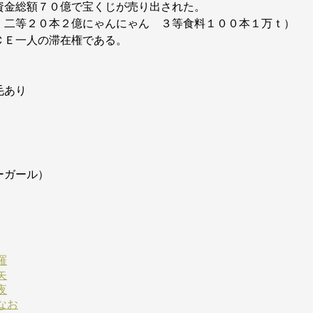
金総額７０億で宝くじが売り出された。
 二等２０本２億にゃんにゃん ３等食料１００本１万ｔ）
ＣＥ一人の滞在権である。
毛あり
ーガール）
羅
矢
夜
なお