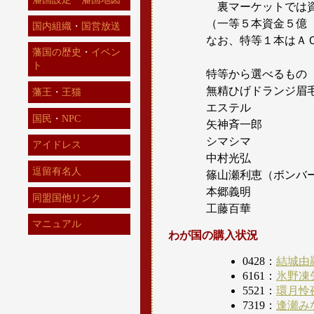
裏マーケットでは資
（一等５本資金５億
国内組織
・
国営放送
なお、特等１本はＡ
藩国の歴史
・
イベン
ト
特等から選べるもの
無精ひげドランジ眉
藩王
・
王猫
エステル
国民
・
NPC
矢神斉一郎
シマシマ
アイドレス
中村光弘
逗留有名人
篠山瀬利恵（ボンバ
本郷義明
同盟国他リンク
工藤百華
マニュアル
わが国の購入状況
0428：
結城由
6161：
氷野凍
5521：
環月怜
7319：
逢瀬み