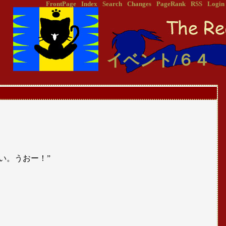
FrontPage
Index
Search
Changes
PageRank
RSS
Login
イベント/６４
い。うおー！”