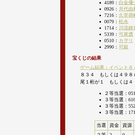
4189：
白金優
0926：
月代由
7216：
久堂尋
0079：
松永
1714：
川流鐘
5339：
弓尾透
0510：
カヲリ
2990：
可銀
宝くじの結果
ゲーム結果：イベント６
８３４ もしくは４９８
尾１桁が１ もしくは４
２等当選：05
３等当選：61
３等当選：55
３等当選：17
当選
資金
資源
２等
2
0