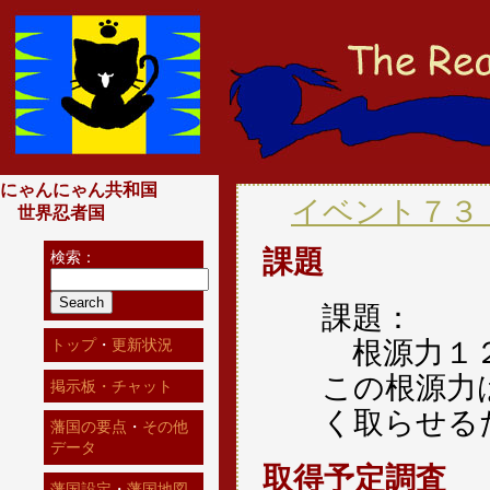
にゃんにゃん共和国
イベント７３
世界忍者国
課題
検索：
課題：
根源力１２
トップ
・
更新状況
この根源力
掲示板・チャット
く取らせる
藩国の要点
・
その他
データ
取得予定調査
藩国設定
・
藩国地図