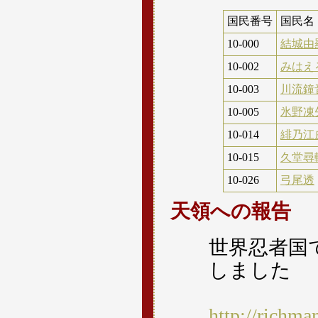
国民番号
国民名
10-000
結城由
10-002
みはえ
10-003
川流鐘
10-005
氷野凍
10-014
緋乃江
10-015
久堂尋
10-026
弓尾透
天領への報告
世界忍者国
しました
http://richma