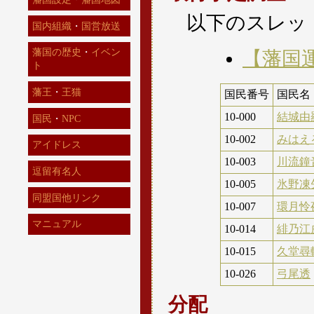
以下のスレッ
国内組織
・
国営放送
藩国の歴史
・
イベン
【藩国
ト
藩王
・
王猫
国民番号
国民名
10-000
結城由
国民
・
NPC
10-002
みはえ
アイドレス
10-003
川流鐘
逗留有名人
10-005
氷野凍
同盟国他リンク
10-007
環月怜
マニュアル
10-014
緋乃江
10-015
久堂尋
10-026
弓尾透
分配