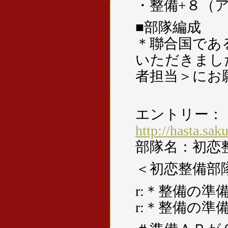
・整備+８（
■部隊編成
＊聯合国であ
いただきまし
者担当＞にお
エントリー：
http://hasta.sa
部隊名：初恋
＜初恋整備部
r:＊整備の
r:＊整備の