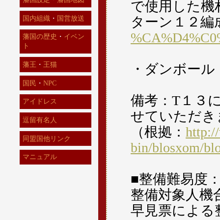
で使用した機
国内組織
・
国営放送
ターン１２編
%CA%D4%C0
藩国の歴史
・
イベン
ト
藩王
・
王猫
・ダンボール
国民
・
NPC
備考：T１３
アイドレス
せていただき
逗留有名人
（根拠：
http:/
同盟国他リンク
bin/blosxom/bl
マニュアル
■整備難易度
整備対象人機
早見票による