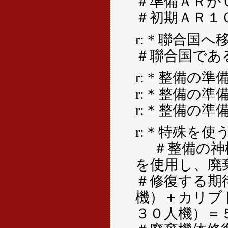
＃準備ＡＲが
＃初期ＡＲ１
r:＊聯合国
＃聯合国であ
r:＊整備の
r:＊整備の
r:＊整備の
r:＊特殊を使
＃整備の神様
を使用し、廃
＃修復する期
機）＋カリブ
３０人機）＝