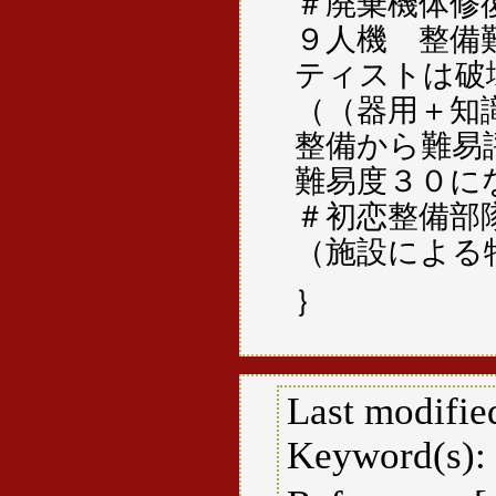
＃廃棄機体修
９人機 整備
ティストは破
（（器用＋知
整備から難易
難易度３０に
＃初恋整備部
（施設による
｝
Last modifie
Keyword(s):