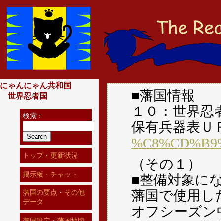
にゃんにゃん共和国
■藩国情報
世界忍者国
１０：世界忍
検索：
保有兵器表Ｕ
%C8%CD%B9
トップ
・
更新状況
（その１）
掲示板・チャット
■整備対象に
藩国で使用し
藩国の要点
・
その他
データ
オフシーズン
藩国設定
・
藩国地図