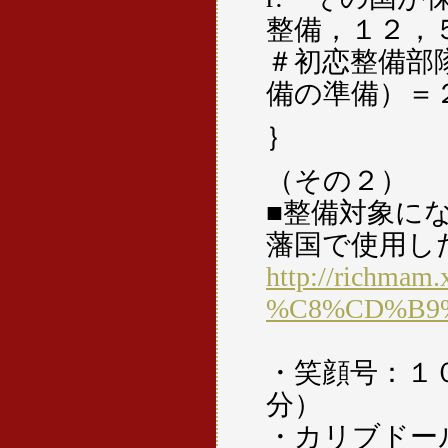
整備，１２，
＃初恋整備部
備の準備）＝
｝
（その２）
■整備対象に
藩国で使用し
http://richmam.
%C8%CD%B9
・笑顔号：１０
分）
・カリブドー