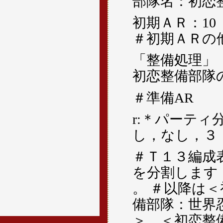
部隊名：初恋
初期ＡＲ：10
＃初期ＡＲの
「整備処理」
初恋整備部隊
＃準備AR
r:＊パーテ
し，なし，３
＃Ｔ１３編成
を分割します
。 ＃以降は
備部隊：世界
＞、＜初恋整