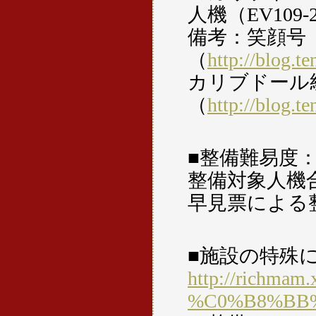
人機（EV109
備考：笑顔号
（
http://blog.t
カリブドール
（
http://blog.t
■整備難易度
整備対象人機
早見票による
■施設の特殊
http://richmam.
%C0%B8%BB