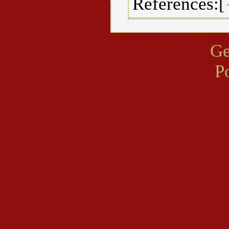
References:[
Ge
P