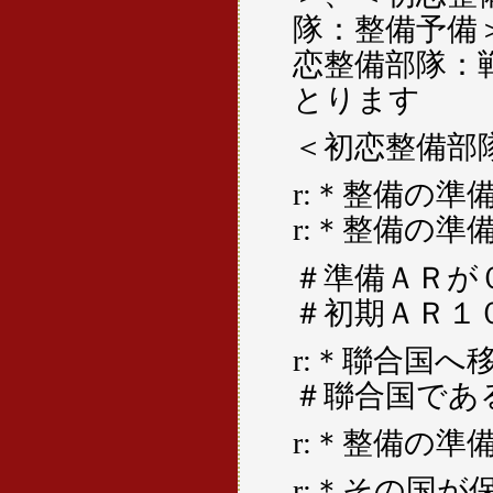
隊：整備予備
恋整備部隊：
とります
＜初恋整備部
r:＊整備の
r:＊整備の
＃準備ＡＲが
＃初期ＡＲ１
r:＊聯合国
＃聯合国であ
r:＊整備の
r:＊その国