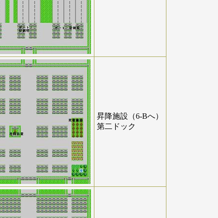
昇降施設（6-Bへ）
第二ドック