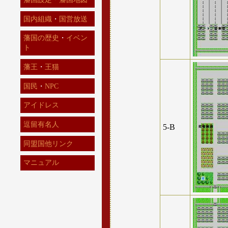
国内組織
・
国営放送
藩国の歴史
・
イベン
ト
藩王
・
王猫
国民
・
NPC
アイドレス
逗留有名人
5-B
同盟国他リンク
マニュアル