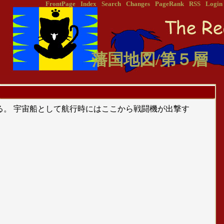
FrontPage
Index
Search
Changes
PageRank
RSS
Login
藩国地図/第５層
る。 宇宙船として航行時にはここから戦闘機が出撃す