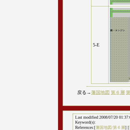
5-E
戻る→
藩国地図
第６層
Last modified:2008/07/20 01:37
Keyword(s):
References:[
藩国地図/第６層
] [