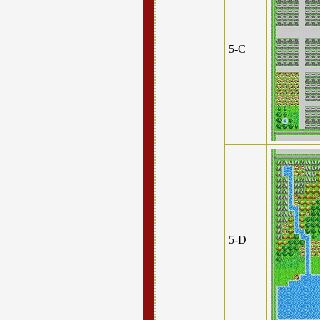
5-C
5-D