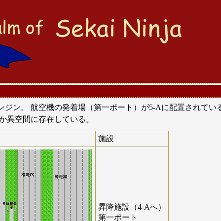
ンジン。 航空機の発着場（第一ポート）が5-Aに配置されてい
こか異空間に存在している。
施設
昇降施設（4-Aへ）
第一ポート