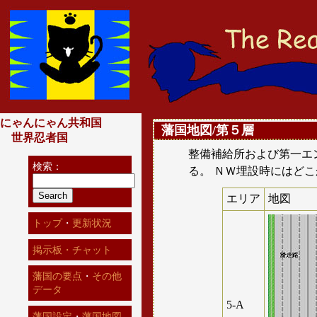
にゃんにゃん共和国
藩国地図/第５層
世界忍者国
整備補給所および第一エ
検索：
る。 ＮＷ埋設時にはど
エリア
地図
トップ
・
更新状況
掲示板・チャット
藩国の要点
・
その他
データ
5-A
藩国設定
・
藩国地図