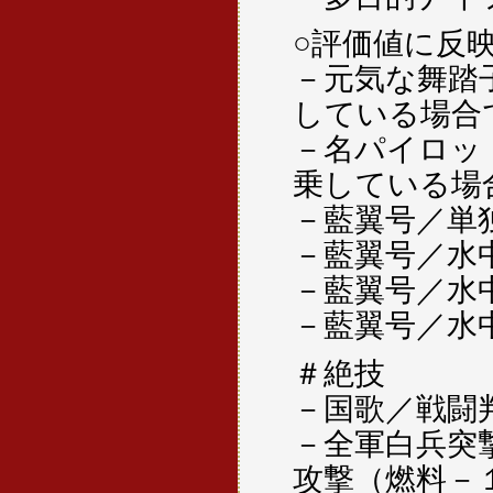
○評価値に反
－元気な舞踏
している場合
－名パイロッ
乗している場
－藍翼号／単
－藍翼号／水
－藍翼号／水
－藍翼号／水
＃絶技
－国歌／戦闘
－全軍白兵突
攻撃（燃料－