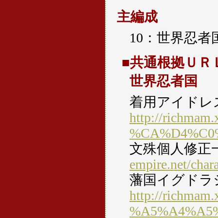
主編成
10：世界忍者
■共通根拠ＵＲ
世界忍者国
着用アイドレ
http://richmam.
%CA%D4%C0
文殊個人修正
empire.net/char
藩国イグドラ
http://richmam.
%A5%A4%A5