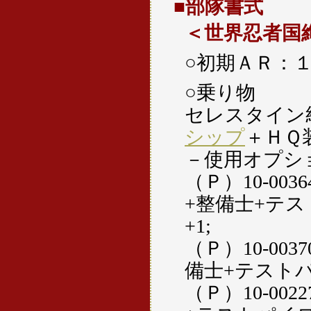
■部隊書式
＜世界忍者国
○初期ＡＲ：
○乗り物
セレスタイン
シップ
＋ＨＱ
－使用オプシ
（Ｐ）10-00
+整備士+テ
+1;
（Ｐ）10-00
備士+テストパ
（Ｐ）10-00