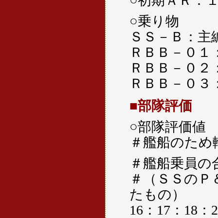
○初期ＡＲ：
○乗り物
ＳＳ－Ｂ：主
ＲＢＢ－０１
ＲＢＢ－０２
ＲＢＢ－０３
■部隊評価
○部隊評価値
＃艦船のため
＃艦船乗員の
＃（ＳＳのＰ
たもの）
16：17：18：