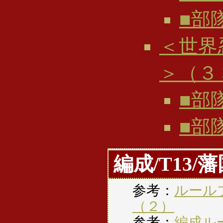
■部
＜世界
＞（３
■部
■部
編成/T13/
参考：
ルール
（２）
参考：
編成ル