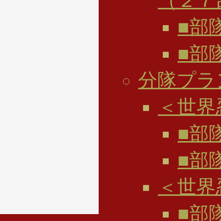
（２７
■部
■部
分隊プラ
＜世界
■部
■部
＜世界
■部