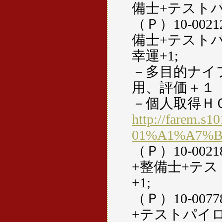
備士+テストパ
（Ｐ）10-00
備士+テストパ
幸運+1;
－多目的ナイ
用、評価＋１
－個人取得Ｈ
http://farem.s1
01%A1%A7%
（Ｐ）10-00
+整備士+テス
+1;
（Ｐ）10-00
+テストパイロ