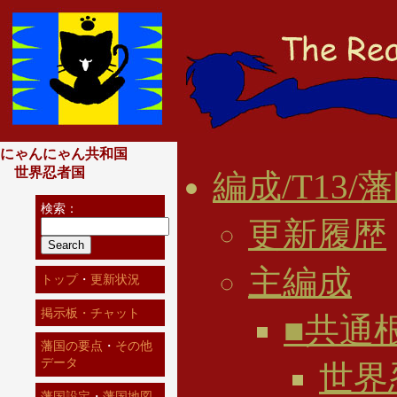
にゃんにゃん共和国
世界忍者国
編成/T13/
検索：
更新履歴
主編成
トップ
・
更新状況
掲示板・チャット
■共通
藩国の要点
・
その他
データ
世界
藩国設定
・
藩国地図