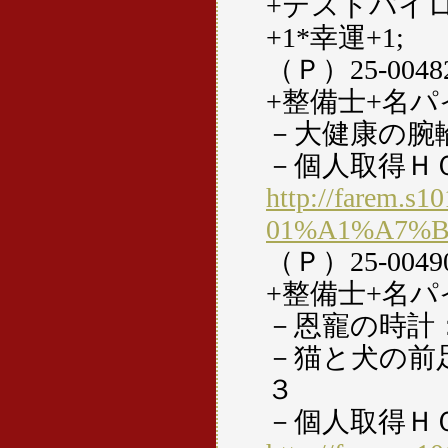
+テストパイロ
+1*幸運+1;
（Ｐ）25-00
+整備士+名パ
－大健康の腕
－個人取得Ｈ
http://farem.s1
01%A1%A7%
（Ｐ）25-00
+整備士+名パ
－恩寵の時計
－猫と犬の前
３
－個人取得Ｈ