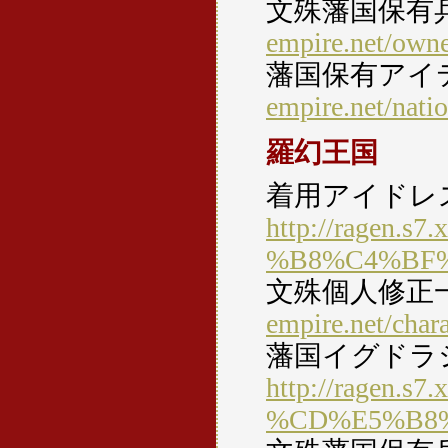
文殊藩国保有
empire.net/own
藩国保有アイ
empire.net/nati
羅幻王国
着用アイドレ
http://ragen.s7
%B8%C4%BF
文殊個人修正
empire.net/char
藩国イグドラ
http://ragen.s7
%CD%E5%B8