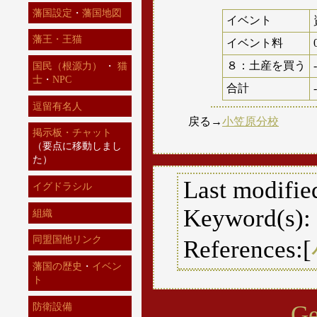
藩国設定
・
藩国地図
イベント
藩王・王猫
イベント料
８：土産を買う
国民（根源力）
・
猫
士
・
NPC
合計
逗留有名人
戻る→
小笠原分校
掲示板・チャット
（要点に移動しまし
た）
Last modifie
イグドラシル
Keyword(s):
組織
同盟国他リンク
References:[
藩国の歴史
・
イベン
ト
Ge
防衛設備