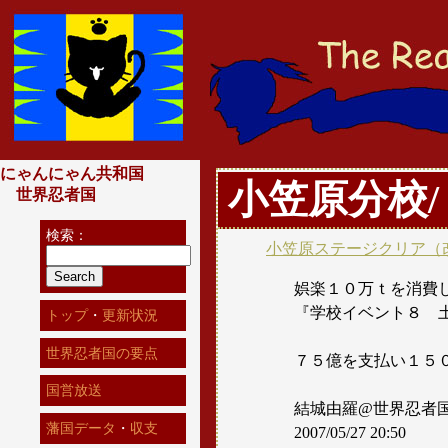
にゃんにゃん共和国
小笠原分校
世界忍者国
検索：
小笠原ステージクリア（
娯楽１０万ｔを消費
『学校イベント８ 
トップ
・
更新状況
世界忍者国の要点
７５億を支払い１５
国営放送
結城由羅@世界忍者
藩国データ
・
収支
2007/05/27 20:50