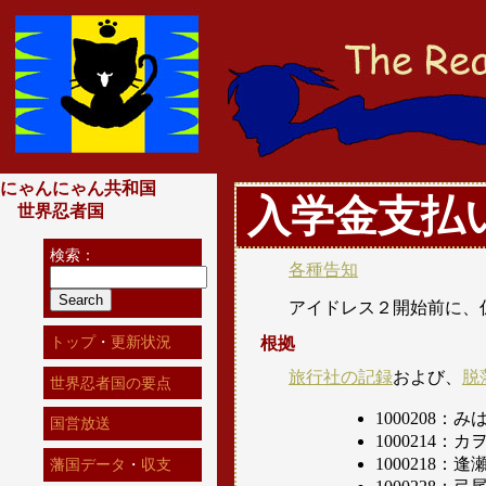
にゃんにゃん共和国
入学金支払
世界忍者国
検索：
各種告知
アイドレス２開始前に、
トップ
・
更新状況
根拠
旅行社の記録
および、
脱
世界忍者国の要点
1000208：み
国営放送
1000214：カ
1000218：
藩国データ
・
収支