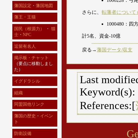
1000228：弓
藩国設定
・
藩国地図
さらに、
転藩者について
藩王・王猫
1000480：
国民（根源力）
・
猫
士
・
NPC
計5名、資金-10億
逗留有名人
戻る→
藩国データ/収支
掲示板・チャット
（要点に移動しまし
た）
Last modifie
イグドラシル
Keyword(s):
組織
References:[
同盟国他リンク
藩国の歴史
・
イベン
ト
Ge
防衛設備