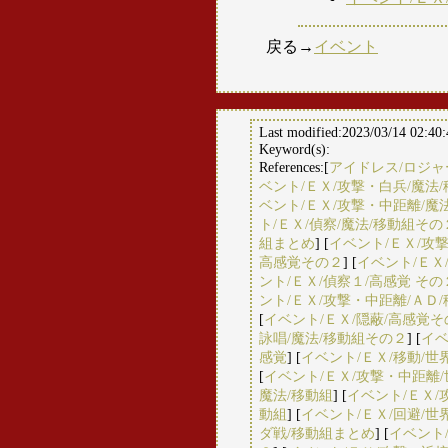
戻る→
イベント
Last modified:2023/03/14 02:40
Keyword(s):
References:[
アイドレス/ロジ
ベント/ＥＸ/攻撃・白兵/魔法
ベント/ＥＸ/攻撃・中距離/魔
ト/ＥＸ/偵察/魔法/移動組その
組まとめ
] [
イベント/ＥＸ/攻
高感覚その２
] [
イベント/ＥＸ
ント/ＥＸ/偵察１/高感覚 その
ント/ＥＸ/攻撃・中距離/ＡＤ
[
イベント/ＥＸ/隠蔽/高感覚そ
詠唱/魔法/移動組その２
] [
イベ
感覚
] [
イベント/ＥＸ/移動/世
[
イベント/ＥＸ/攻撃・中距離
魔法/移動組
] [
イベント/ＥＸ/
動組
] [
イベント/ＥＸ/回避/世
ダ戦/移動組まとめ
] [
イベント