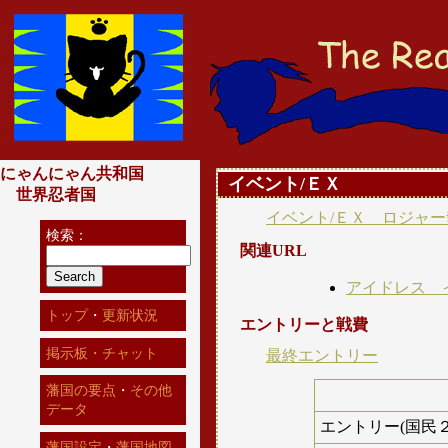
にゃんにゃん共和国
イベント/ＥＸ
世界忍者国
イベント/ＥＸ ロジャー
検索：
関連URL
アイドレス 
トップ
・
更新状況
エントリーと戦費
掲示板・チャット
最終エントリー
藩国の要点
・
その他
データ
エントリー(国民２
藩国設定
・
藩国地図