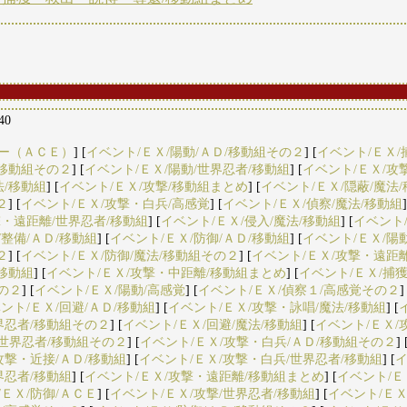
:40
ャー（ＡＣＥ）
] [
イベント/ＥＸ/陽動/ＡＤ/移動組その２
] [
イベント/ＥＸ/
/移動組その２
] [
イベント/ＥＸ/陽動/世界忍者/移動組
] [
イベント/ＥＸ/攻
法/移動組
] [
イベント/ＥＸ/攻撃/移動組まとめ
] [
イベント/ＥＸ/隠蔽/魔法
２
] [
イベント/ＥＸ/攻撃・白兵/高感覚
] [
イベント/ＥＸ/偵察/魔法/移動組
]
撃・遠距離/世界忍者/移動組
] [
イベント/ＥＸ/侵入/魔法/移動組
] [
イベント
/整備/ＡＤ/移動組
] [
イベント/ＥＸ/防御/ＡＤ/移動組
] [
イベント/ＥＸ/陽
２
] [
イベント/ＥＸ/防御/魔法/移動組その２
] [
イベント/ＥＸ/攻撃・遠距
/移動組
] [
イベント/ＥＸ/攻撃・中距離/移動組まとめ
] [
イベント/ＥＸ/捕
の２
] [
イベント/ＥＸ/陽動/高感覚
] [
イベント/ＥＸ/偵察１/高感覚その２
]
ント/ＥＸ/回避/ＡＤ/移動組
] [
イベント/ＥＸ/攻撃・詠唱/魔法/移動組
] [
界忍者/移動組その２
] [
イベント/ＥＸ/回避/魔法/移動組
] [
イベント/ＥＸ/
/世界忍者/移動組その２
] [
イベント/ＥＸ/攻撃・白兵/ＡＤ/移動組その２
] 
攻撃・近接/ＡＤ/移動組
] [
イベント/ＥＸ/攻撃・白兵/世界忍者/移動組
] [
イ
界忍者/移動組
] [
イベント/ＥＸ/攻撃・遠距離/移動組まとめ
] [
イベント/Ｅ
/ＥＸ/防御/ＡＣＥ
] [
イベント/ＥＸ/攻撃/世界忍者/移動組
] [
イベント/ＥＸ