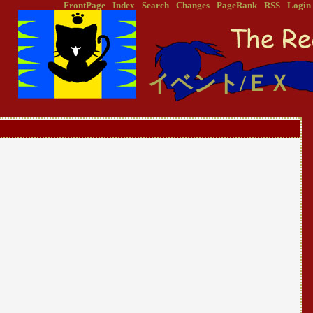
FrontPage
Index
Search
Changes
PageRank
RSS
Login
イベント/ＥＸ