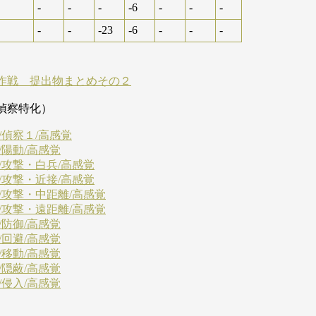
-
-
-
-6
-
-
-
-
-
-23
-6
-
-
-
作戦 提出物まとめその２
偵察特化）
/偵察１/高感覚
/陽動/高感覚
/攻撃・白兵/高感覚
/攻撃・近接/高感覚
/攻撃・中距離/高感覚
/攻撃・遠距離/高感覚
/防御/高感覚
/回避/高感覚
/移動/高感覚
/隠蔽/高感覚
/侵入/高感覚