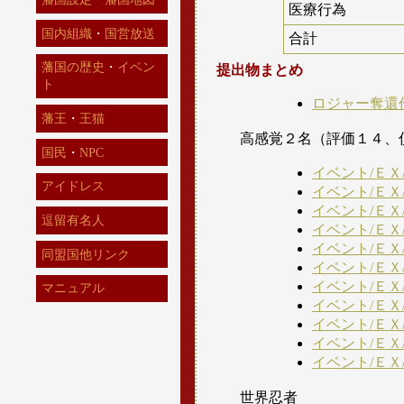
医療行為
国内組織
・
国営放送
合計
藩国の歴史
・
イベン
提出物まとめ
ト
ロジャー奪還
藩王
・
王猫
高感覚２名（評価１４、
国民
・
NPC
イベント/ＥＸ
アイドレス
イベント/ＥＸ
イベント/ＥＸ
逗留有名人
イベント/ＥＸ
イベント/ＥＸ
同盟国他リンク
イベント/ＥＸ
イベント/ＥＸ
マニュアル
イベント/ＥＸ
イベント/ＥＸ
イベント/ＥＸ
イベント/ＥＸ
世界忍者