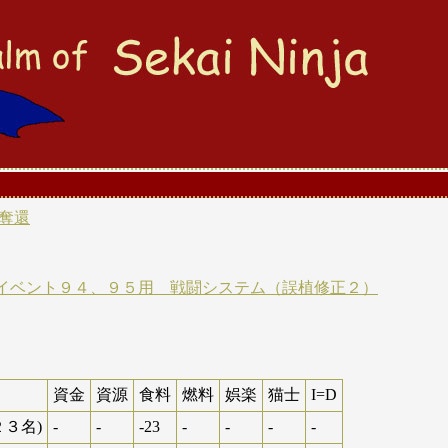
奪還
イベント９４、９５用 戦闘システム（誤植修正２）
資金
資源
食料
燃料
娯楽
猫士
I=D
３名)
-
-
-23
-
-
-
-