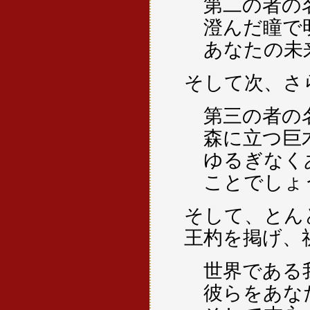
第二の者の
澄んだ瞳で
あなたの未
そして次、さ
第三の者の
森に立つ巨
ゆるぎなく
ことでしょ
そして、とん
王杓を掲げ、
世界である
彼らをあな