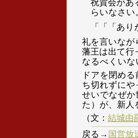
祝賀会があ
らいなさい
「「「あり
礼を言いなが
藩王は出て行
なるべくいな
ドアを閉める
ち切れずにや
せいでなぜか
た）が、新人
（文：
結城由
戻る→
国営放