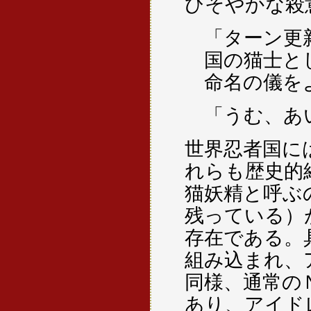
ひそやかな殺
「ターン更
国の猫士と
命名の儀を
「うむ、あ
世界忍者国に
れらも歴史的
猫妖精と呼ぶ
残っている）
存在である。
組み込まれ、
同様、通常の
あり、アイド