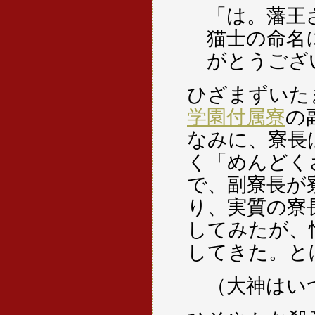
「は。藩王
猫士の命名
がとうござ
ひざまずいた
学園付属寮
の
なみに、寮長
く「めんどく
で、副寮長が
り、実質の寮
してみたが、
してきた。と
（大神はい