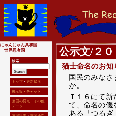
にゃんにゃん共和国
公示文/２
世界忍者国
検索：
猫士命名のお知
国民のみなさ
トップ
・
更新状況
か。
掲示板・チャット
Ｔ１６にて新
藩国の要点
・
その他
て、命名の儀
データ
ある「つるぎ
藩国設定
・
藩国地図