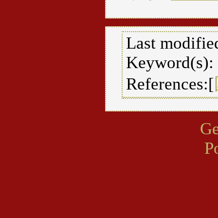
Last modifie
Keyword(s):
References:[
Ge
P