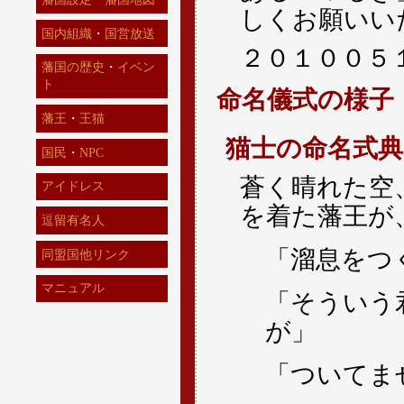
しくお願いい
国内組織
・
国営放送
２０１００５
藩国の歴史
・
イベン
ト
命名儀式の様子
藩王
・
王猫
猫士の命名式典
国民
・
NPC
蒼く晴れた空
アイドレス
を着た藩王が
逗留有名人
「溜息をつ
同盟国他リンク
マニュアル
「そういう
が」
「ついてま