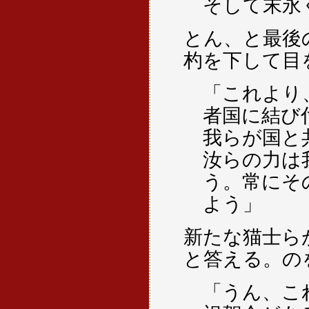
そして末永
とん、と最後
杓を下して目
「これより
者国に結び
我らが国と
汝らの力は
う。常にそ
よう」
新たな猫士ら
と答える。の
「うん、こ