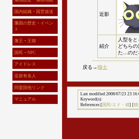
国内組織
・
国営放送
近影
藩国の歴史
・
イベン
ト
人型をと
藩王
・
王猫
紹介
どちらの
国民
・
NPC
た…のだ
アイドレス
戻る→
猫士
逗留有名人
同盟国他リンク
Last modified:2008/07/23 23:16
Keyword(s):
マニュアル
References:[
国民/エド・戒
] [
猫