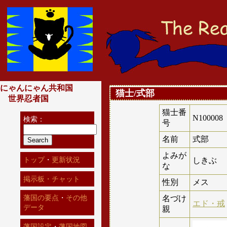
にゃんにゃん共和国
猫士/式部
世界忍者国
猫士番
N100008
検索：
号
名前
式部
よみが
トップ
・
更新状況
しきぶ
な
掲示板・チャット
性別
メス
藩国の要点
・
その他
名づけ
エド・戒
データ
親
藩国設定
・
藩国地図