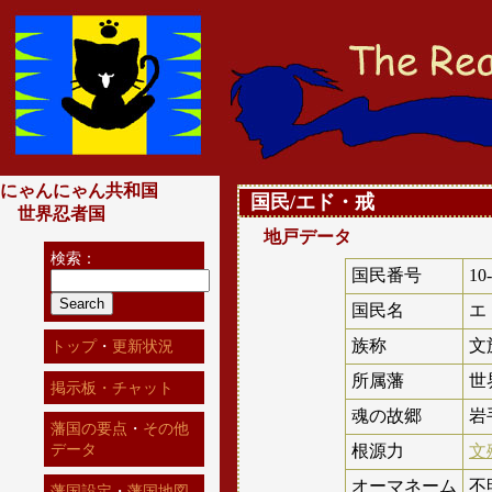
にゃんにゃん共和国
国民/エド・戒
世界忍者国
地戸データ
検索：
国民番号
10
国民名
エ
族称
文
トップ
・
更新状況
所属藩
世
掲示板・チャット
魂の故郷
岩
藩国の要点
・
その他
データ
根源力
文
オーマネーム
不
藩国設定
・
藩国地図