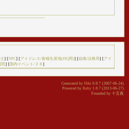
猫士
] [
NPC
] [
アイドレス/食糧生産地(HQ用)
] [
組織/法務局
] [
アイ
国民
] [
国内イベント/２８
]
Generated by
Hiki
0.8.7 (2007-06-24).
Powered by
Ruby
1.8.7 (2013-06-27).
Founded by 十五夜.