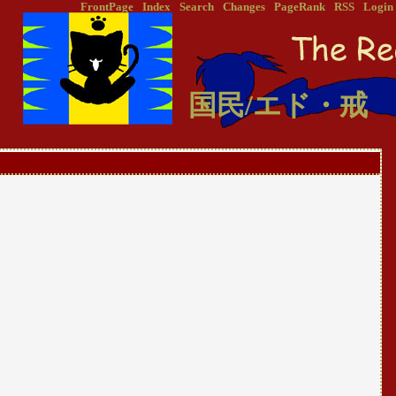
FrontPage
Index
Search
Changes
PageRank
RSS
Login
国民/エド・戒