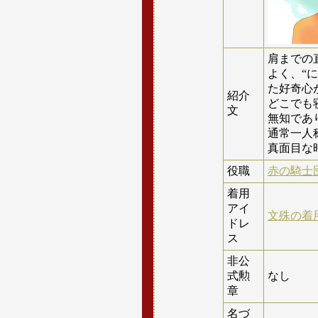
肩までの
よく、“
た好奇心
紹介
どこでも
文
無知であ
通常一人
真面目な
役職
赤の騎士
着用
アイ
文殊の着
ドレ
ス
非公
式勲
なし
章
名づ