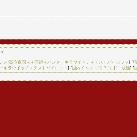
:07
レス/高位森国人＋医師＋ハンターキラウイッチ＋テストパイロット
] [
ターキラウイッチ＋テストパイロット
] [
国内イベント/２７/エド・戒編
] [