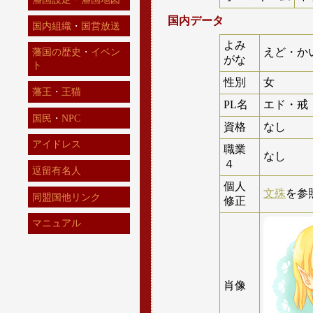
国内データ
国内組織
・
国営放送
よみ
えど・か
藩国の歴史
・
イベン
がな
ト
性別
女
藩王
・
王猫
PL名
エド・戒
国民
・
NPC
資格
なし
アイドレス
職業
なし
４
逗留有名人
個人
文殊
を参
同盟国他リンク
修正
マニュアル
肖像