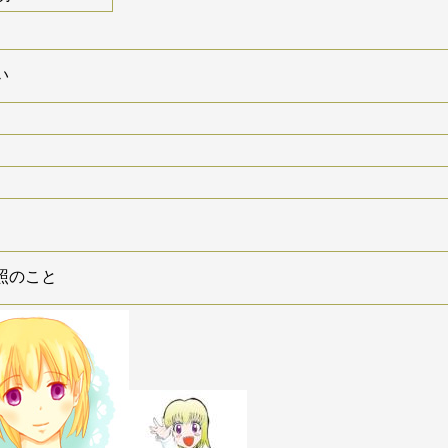
い
照のこと