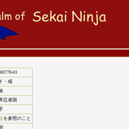
-00778-01
ド・戒
族
界忍者国
手
殊
を参照のこと
明