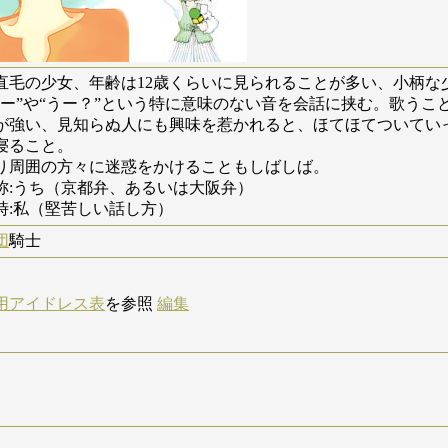
直毛の少女、年齢は12歳くらいに見られることが多い、小柄な
にー”や“うー？”という特に意味のない音を会話に挟む。歌う
が強い、見知らぬ人にも興味を惹かれると、ほてほてついてい
寝ること。
り周囲の方々に迷惑をかけることもしばしば。
称:うち（京都弁、あるいは大阪弁）
時:私（堅苦しい話し方）
団
騎士
用アイドレス表
を参照
編集