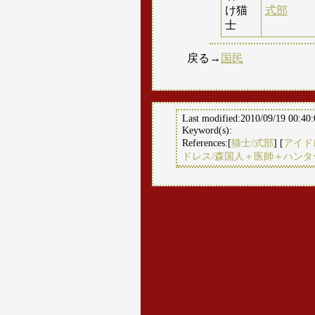
け猫
式部
士
戻る→
国民
Last modified:2010/09/19 00:40
Keyword(s):
References:[
猫士/式部
] [
アイド
ドレス/森国人＋医師＋ハン