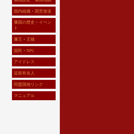
国内組織
・
国営放送
藩国の歴史
・
イベン
ト
藩王
・
王猫
国民
・
NPC
アイドレス
逗留有名人
同盟国他リンク
マニュアル