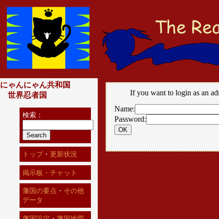
にゃんにゃん共和国
If you want to login as an ad
世界忍者国
Name:
検索：
Password:
トップ
・
更新状況
掲示板・チャット
藩国の要点
・
その他
データ
藩国設定
・
藩国地図