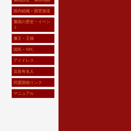
国内組織
・
国営放送
藩国の歴史
・
イベン
ト
藩王
・
王猫
国民
・
NPC
アイドレス
逗留有名人
同盟国他リンク
マニュアル