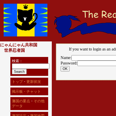
にゃんにゃん共和国
If you want to login as an ad
世界忍者国
Name:
検索：
Password:
トップ
・
更新状況
掲示板・チャット
藩国の要点
・
その他
データ
藩国設定
・
藩国地図