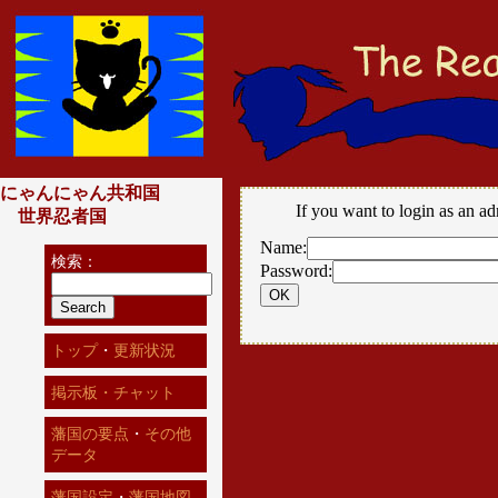
にゃんにゃん共和国
If you want to login as an ad
世界忍者国
Name:
検索：
Password:
トップ
・
更新状況
掲示板・チャット
藩国の要点
・
その他
データ
藩国設定
・
藩国地図