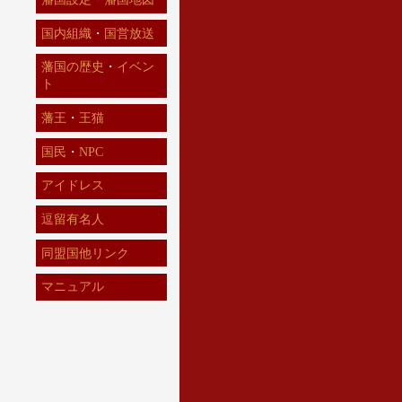
国内組織
・
国営放送
藩国の歴史
・
イベン
ト
藩王
・
王猫
国民
・
NPC
アイドレス
逗留有名人
同盟国他リンク
マニュアル