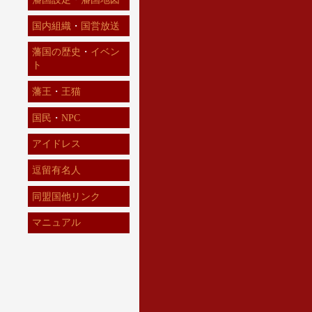
国内組織
・
国営放送
藩国の歴史
・
イベン
ト
藩王
・
王猫
国民
・
NPC
アイドレス
逗留有名人
同盟国他リンク
マニュアル