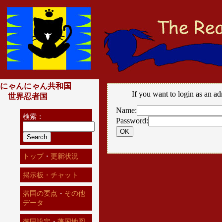
にゃんにゃん共和国
If you want to login as an ad
世界忍者国
Name:
検索：
Password:
トップ
・
更新状況
掲示板・チャット
藩国の要点
・
その他
データ
藩国設定
・
藩国地図