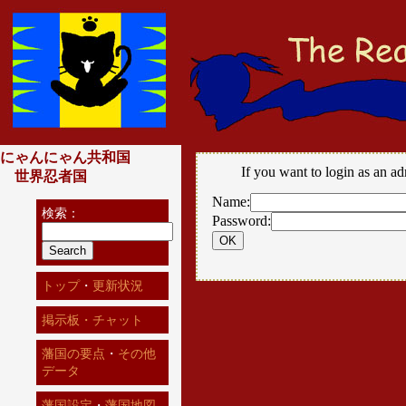
にゃんにゃん共和国
If you want to login as an ad
世界忍者国
Name:
検索：
Password:
トップ
・
更新状況
掲示板・チャット
藩国の要点
・
その他
データ
藩国設定
・
藩国地図