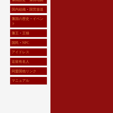
国内組織
・
国営放送
藩国の歴史
・
イベン
ト
藩王
・
王猫
国民
・
NPC
アイドレス
逗留有名人
同盟国他リンク
マニュアル