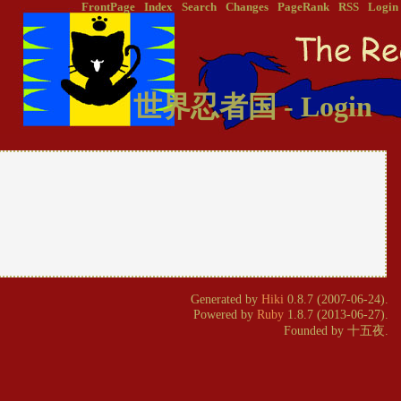
FrontPage
Index
Search
Changes
PageRank
RSS
Login
世界忍者国 - Login
Generated by
Hiki
0.8.7 (2007-06-24).
Powered by
Ruby
1.8.7 (2013-06-27).
Founded by 十五夜.