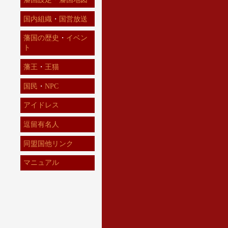
国内組織
・
国営放送
藩国の歴史
・
イベン
ト
藩王
・
王猫
国民
・
NPC
アイドレス
逗留有名人
同盟国他リンク
マニュアル