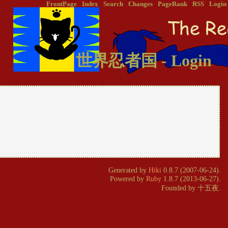
FrontPage
Index
Search
Changes
PageRank
RSS
Login
世界忍者国 - Login
Generated by
Hiki
0.8.7 (2007-06-24).
Powered by
Ruby
1.8.7 (2013-06-27).
Founded by 十五夜.