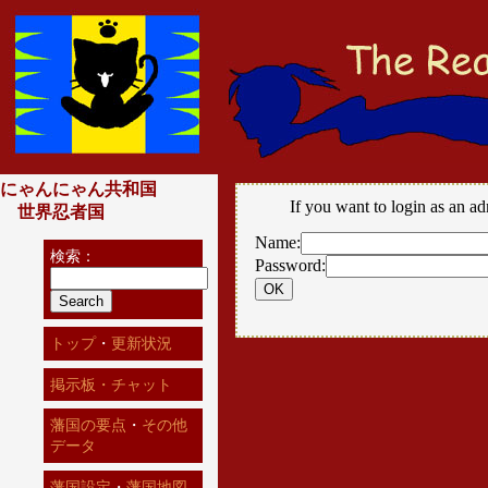
にゃんにゃん共和国
If you want to login as an ad
世界忍者国
Name:
検索：
Password:
トップ
・
更新状況
掲示板・チャット
藩国の要点
・
その他
データ
藩国設定
・
藩国地図