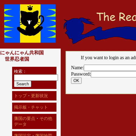
にゃんにゃん共和国
If you want to login as an ad
世界忍者国
Name:
検索：
Password:
トップ
・
更新状況
掲示板・チャット
藩国の要点
・
その他
データ
藩国設定
・
藩国地図