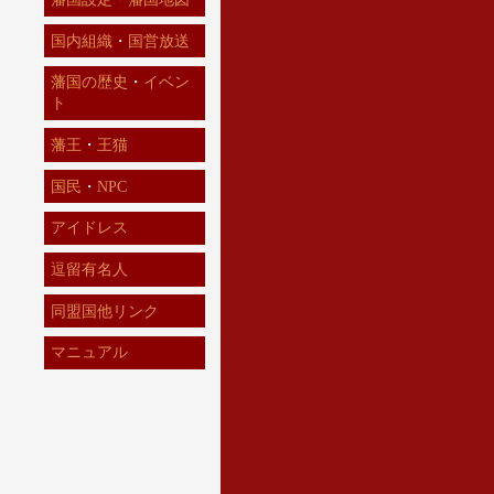
国内組織
・
国営放送
藩国の歴史
・
イベン
ト
藩王
・
王猫
国民
・
NPC
アイドレス
逗留有名人
同盟国他リンク
マニュアル