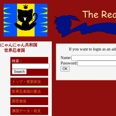
にゃんにゃん共和国
If you want to login as an ad
世界忍者国
Name:
検索：
Password:
トップ
・
更新状況
世界忍者国の要点
国営放送
藩国データ
・
収支