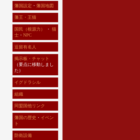
藩国設定
・
藩国地図
藩王・王猫
国民（根源力）
・
猫
士
・
NPC
逗留有名人
掲示板・チャット
（要点に移動しまし
た）
イグドラシル
組織
同盟国他リンク
藩国の歴史
・
イベン
ト
防衛設備