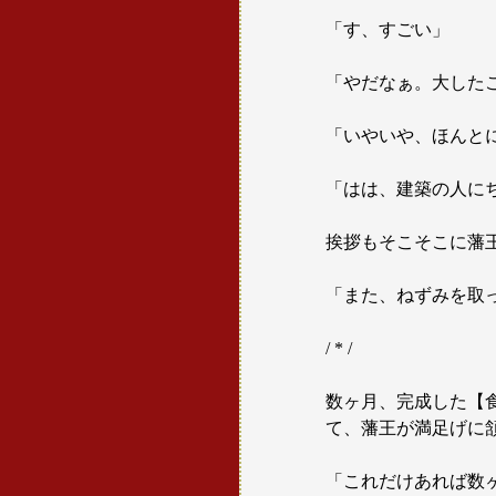
「す、すごい」
「やだなぁ。大した
「いやいや、ほんと
「はは、建築の人に
挨拶もそこそこに藩
「また、ねずみを取
/ * /
数ヶ月、完成した【
て、藩王が満足げに
「これだけあれば数