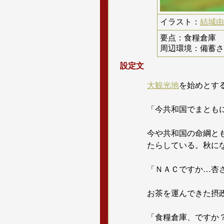
イラスト：
結城由
要点：食糧倉庫
周辺環境：備蓄さ
設定文
大観光地
を始めとす
「今共和国でまとも
今や共和国の命綱と
たらしている。秋に
「ＮＡＣですか…杏
お茶を運んできた摂
「食糧倉庫、ですか