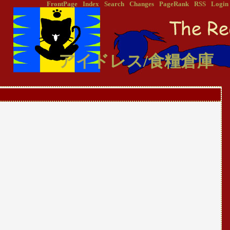
FrontPage
Index
Search
Changes
PageRank
RSS
Login
アイドレス/食糧倉庫