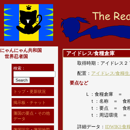
にゃんにゃん共和国
アイドレス/食糧倉庫
世界忍者国
取得時期：アイドレス２
検索：
配置：
アイドレス/食糧
要点など
トップ
・
更新状況
Ｌ：食糧倉庫 ＝ 
ｔ：名称 ＝ 食糧
掲示板・チャット
ｔ：要点 ＝ 食
藩国の要点
・
その他
ｔ：周辺環境 ＝ 
データ
詳細データ：
IDWIKI:
藩国設定
・
藩国地図