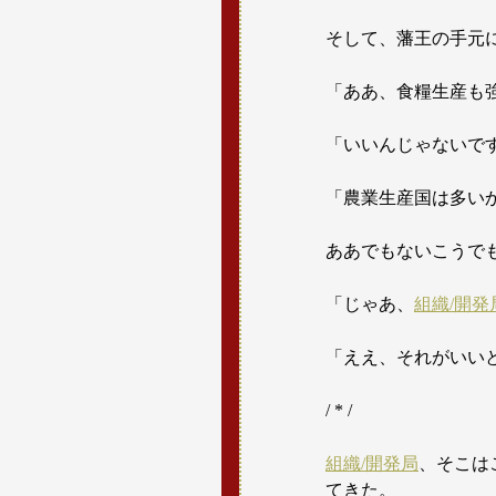
そして、藩王の手元
「ああ、食糧生産も
「いいんじゃないで
「農業生産国は多い
ああでもないこうで
「じゃあ、
組織/開発
「ええ、それがいい
/ * /
組織/開発局
、そこは
てきた。