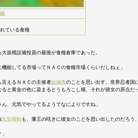
羅
れている食糧
る大規模設備投資の最後が食糧倉庫であった。
に機能してる市場ってＮＡＣの食糧市場くらいだしねぇ」
も言えるＮＡＣの主催者
結城杏
のことを思い出す。世界忍者国
なると黄金の色に染まるとうもろこし畑、それが彼女の原点だ
さん、元気でやってるようでなによりですね」
政
久堂尋軌
も、藩王の呟きに彼女のことを思い出したのだろう
？」