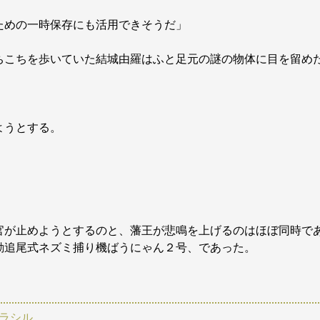
ための一時保存にも活用できそうだ」
ちこちを歩いていた結城由羅はふと足元の謎の物体に目を留め
ようとする。
官が止めようとするのと、藩王が悲鳴を上げるのはほぼ同時で
動追尾式ネズミ捕り機ばうにゃん２号、であった。
ラシル