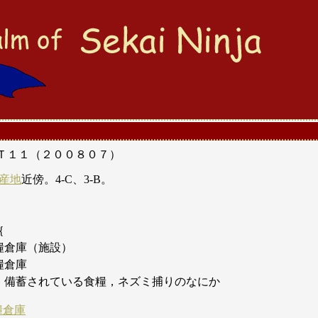
Ｔ１１（２００８０７）
生産地
近傍。4-C、3-B。
｛
倉庫（施設）
糧倉庫
備蓄されている食糧，ネズミ捕りのなにか
食糧倉庫